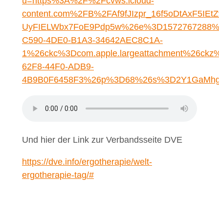
u=https%3A%2F%2Fcvws.icloud-
content.com%2FB%2FAf9fJIzpr_16f5oDtAxF
UyFIELWbx7FoE9Pdp5w%26e%3D1572767288
C590-4DE0-B1A3-34642AEC8C1A-
1%26ckc%3Dcom.apple.largeattachment%26ck
62F8-44F0-ADB9-
4B9B0F6458F3%26p%3D68%26s%3D2Y1GaMhgu
Und hier der Link zur Verbandsseite DVE
https://dve.info/ergotherapie/welt-
ergotherapie-tag/#