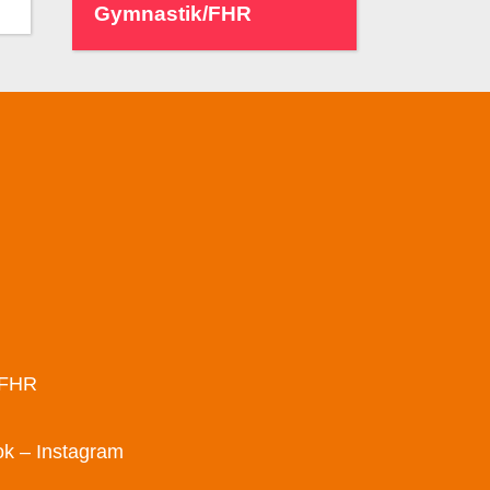
Gymnastik/FHR
/FHR
ok
– Instagram