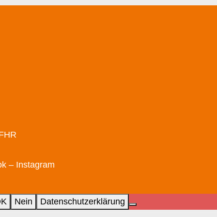
/FHR
ok
– Instagram
OK
Nein
Datenschutzerklärung