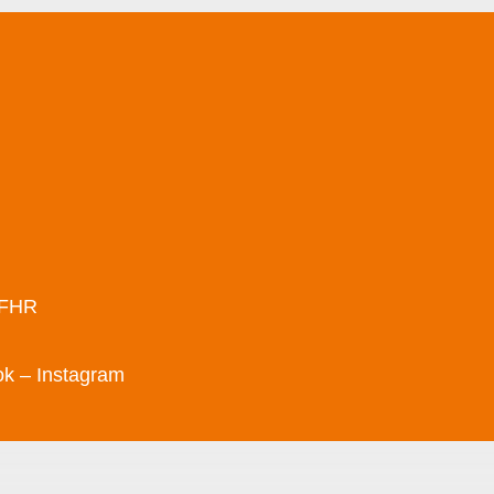
/FHR
ok
– Instagram